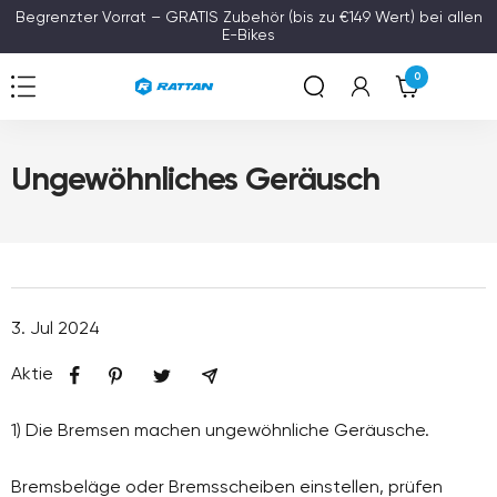
Zum
Begrenzter Vorrat – GRATIS Zubehör (bis zu €149 Wert) bei allen
E-Bikes
Inhalt
springen
0
Navigation
Rattan
Ungewöhnliches Geräusch
3. Jul 2024
Aktie
1) Die Bremsen machen ungewöhnliche Geräusche.
Bremsbeläge oder Bremsscheiben einstellen, prüfen